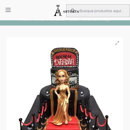
PIDA CON MUCHA ANTICIPACIÓN
Leer más
Inicio
Tortas decoradas
Ellas
Alfombra Roja