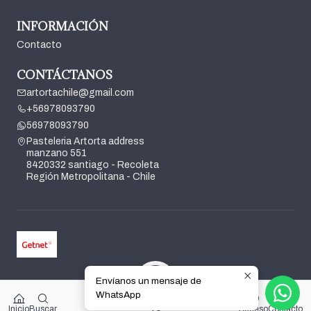
INFORMACIÓN
Contacto
CONTÁCTANOS
artortachile@gmail.com
+56978093790
56978093790
Pasteleria Artorta address
manzano 551
8420332 santiago - Recoleta
Región Metropolitana - Chile
Envíanos un mensaje de
2026 Pasteleria Artorta.
WhatsApp
0
Todos los derechos reservados.
Desarrollado por Jumpseller
.
$0
Inicio
Buscar
Acceso
Contacto