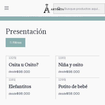
PIDA CON MUCHA ANTICIPACIÓN
Leer más
Inicio
Tortas decoradas
Presentación
Presentación
Filtros
1325
|
1190
|
Osita u Osito?
Niña y osito
$98.000
$98.000
desde
desde
1191
|
1295
|
Elefantitos
Potito de bebé
$98.000
$58.000
desde
desde