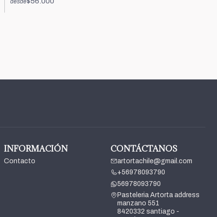
$56.000
desde
INFORMACIÓN
CONTÁCTANOS
Contacto
artortachile@gmail.com
+56978093790
56978093790
Pasteleria Artorta address
manzano 551
8420332 santiago -