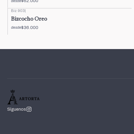
$62.000
desde
Biz 903
|
Bizcocho Oreo
$36.000
desde
Síguenos