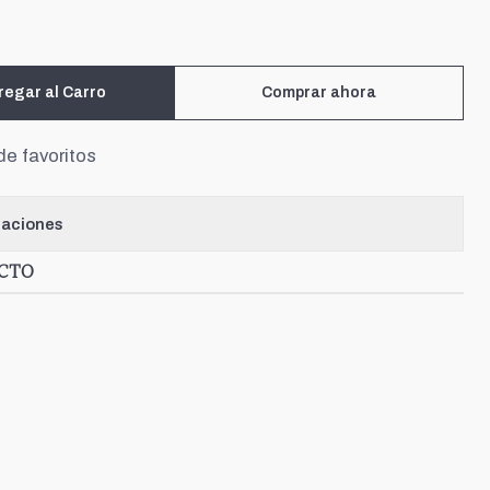
regar al Carro
Comprar ahora
de favoritos
caciones
UCTO