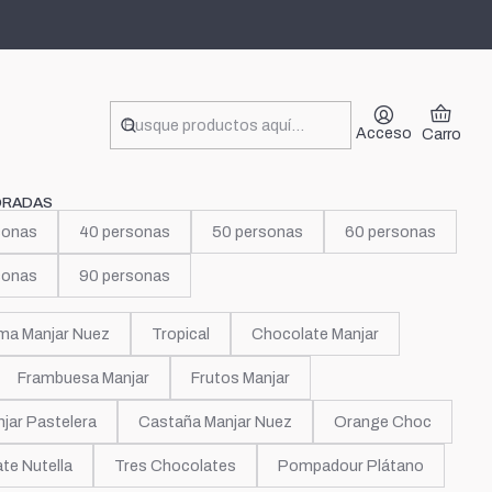
de flores
Acceso
Carro
ORADAS
sonas
40 personas
50 personas
60 personas
sonas
90 personas
ma Manjar Nuez
Tropical
Chocolate Manjar
Frambuesa Manjar
Frutos Manjar
jar Pastelera
Castaña Manjar Nuez
Orange Choc
te Nutella
Tres Chocolates
Pompadour Plátano