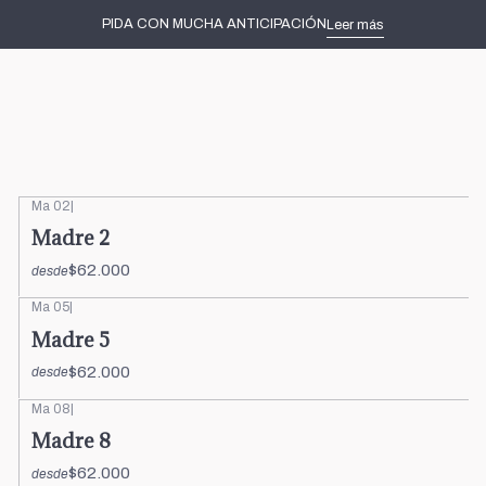
Inicio
Tortas decoradas
Día de la Madre
PIDA CON MUCHA ANTICIPACIÓN
Leer más
Ma 02
|
Madre 2
$62.000
desde
Ma 05
|
Madre 5
$62.000
desde
Ma 08
|
Madre 8
$62.000
desde