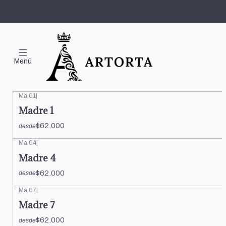
Día de la Madre
Menú
Ma 01
|
Madre 1
$62.000
desde
Ma 04
|
Madre 4
$62.000
desde
Ma 07
|
Madre 7
$62.000
desde