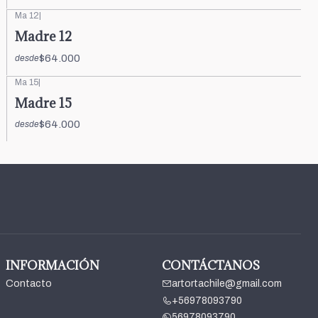
Ma 12
|
Madre 12
$64.000
desde
Ma 15
|
Madre 15
$64.000
desde
INFORMACIÓN
CONTÁCTANOS
Contacto
artortachile@gmail.com
+56978093790
56978093790