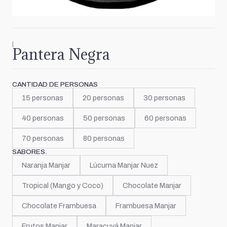
|
Pantera Negra
CANTIDAD DE PERSONAS
15 personas
20 personas
30 personas
40 personas
50 personas
60 personas
70 personas
80 personas
SABORES.
Naranja Manjar
Lúcuma Manjar Nuez
Tropical (Mango y Coco)
Chocolate Manjar
Chocolate Frambuesa
Frambuesa Manjar
Frutos Manjar
Maracuyá Manjar