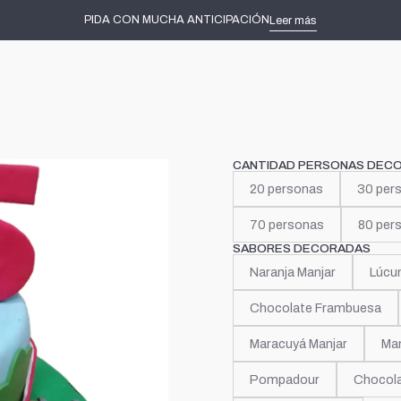
Inicio
Tortas decoradas
Primeros Añitos
Tren Thomas
PIDA CON MUCHA ANTICIPACIÓN
Leer más
|
Tren Th
CANTIDAD PERSONAS DEC
20 personas
30 per
70 personas
80 per
SABORES DECORADAS
Naranja Manjar
Lúcu
Chocolate Frambuesa
Maracuyá Manjar
Man
Pompadour
Chocola