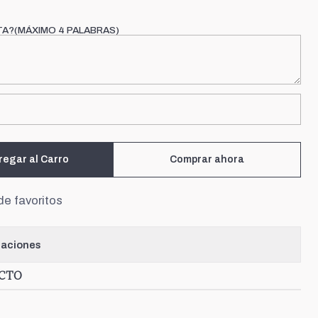
TA?(MÁXIMO 4 PALABRAS)
regar al Carro
Comprar ahora
de favoritos
caciones
UCTO