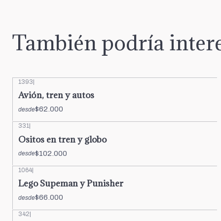
También podría intere
1393
|
Avión, tren y autos
$62.000
desde
331
|
Ositos en tren y globo
$102.000
desde
1064
|
Lego Supeman y Punisher
$66.000
desde
342
|