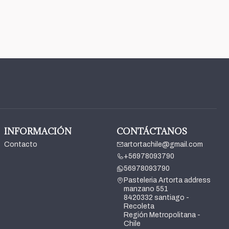
INFORMACIÓN
CONTÁCTANOS
Contacto
artortachile@gmail.com
+56978093790
56978093790
Pasteleria Artorta address
manzano 551
8420332 santiago -
Recoleta
Región Metropolitana -
Chile