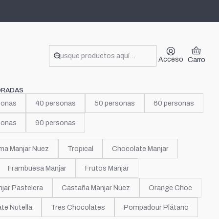
omas
Acceso
Carro
ORADAS
sonas
40 personas
50 personas
60 personas
sonas
90 personas
ma Manjar Nuez
Tropical
Chocolate Manjar
Frambuesa Manjar
Frutos Manjar
jar Pastelera
Castaña Manjar Nuez
Orange Choc
te Nutella
Tres Chocolates
Pompadour Plátano