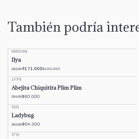
También podría intere
NM6066
|
-10%
OFF
Ilya
$171.000
$190.000
desde
1335
|
Abejita Chiquitita Plim Plim
$60.000
desde
555
|
Ladybug
$64.000
desde
579
|