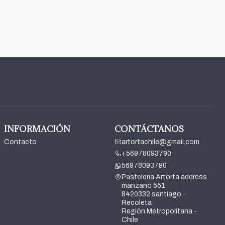
INFORMACIÓN
CONTÁCTANOS
Contacto
artortachile@gmail.com
+56978093790
56978093790
Pasteleria Artorta address
manzano 551
8420332 santiago -
Recoleta
Región Metropolitana -
Chile