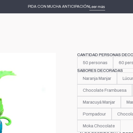
Inicio
Tortas decoradas
Niñas
Avatar
PIDA CON MUCHA ANTICIPACIÓN
Leer más
|
Avatar
CANTIDAD PERSONAS DEC
50 personas
60 per
SABORES DECORADAS
Naranja Manjar
Lúcu
Chocolate Frambuesa
Maracuyá Manjar
Man
Pompadour
Chocola
Moka Chocolate