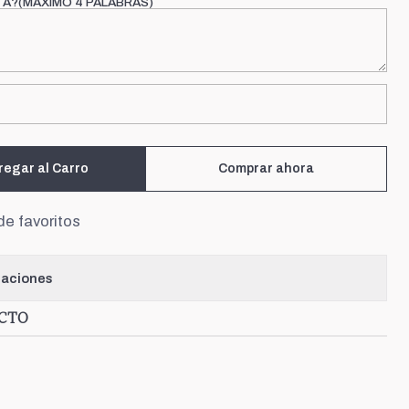
TA?(MÁXIMO 4 PALABRAS)
regar al Carro
Comprar ahora
de favoritos
caciones
UCTO