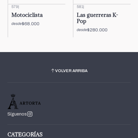
579
|
581
|
Motociclista
Las guerreras K-
Pop
$68.000
desde
$280.000
desde
VOLVER ARRIBA
Síguenos
CATEGORÍAS