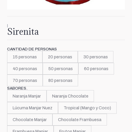
|
Sirenita
CANTIDAD DE PERSONAS
15 personas
20 personas
30 personas
40 personas
50 personas
60 personas
70 personas
80 personas
SABORES.
Naranja Manjar
Naranja Chocolate
Lúcuma Manjar Nuez
Tropical (Mango y Coco)
Chocolate Manjar
Chocolate Frambuesa
Frambuesa Manjar
Frutos Manjar