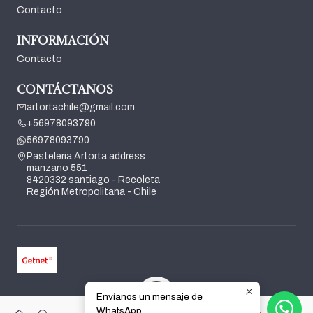
Contacto
INFORMACIÓN
Contacto
CONTÁCTANOS
artortachile@gmail.com
+56978093790
56978093790
Pasteleria Artorta address
manzano 551
8420332 santiago - Recoleta
Región Metropolitana - Chile
Envíanos un mensaje de
2026 Pasteleria Artorta.
WhatsApp
0