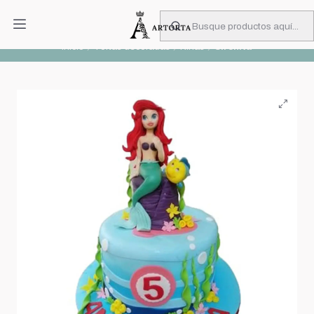
PIDA CON MUCHA ANTICIPACIÓN
Leer más
Inicio
Tortas decoradas
Niñas
Sirenita