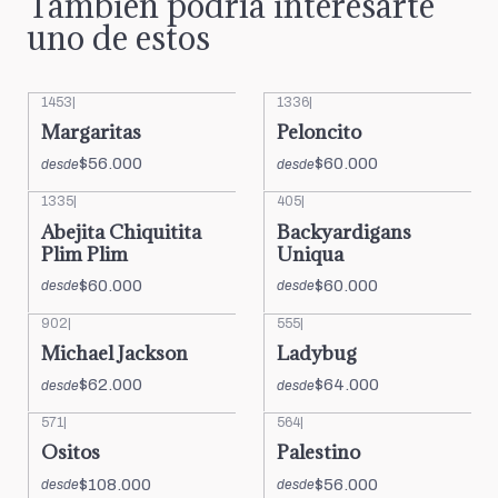
También podría interesarte
uno de estos
1453
|
1336
|
Margaritas
Peloncito
$56.000
$60.000
desde
desde
1335
|
405
|
Abejita Chiquitita
Backyardigans
Plim Plim
Uniqua
$60.000
$60.000
desde
desde
902
|
555
|
Michael Jackson
Ladybug
$62.000
$64.000
desde
desde
571
|
564
|
Ositos
Palestino
$108.000
$56.000
desde
desde