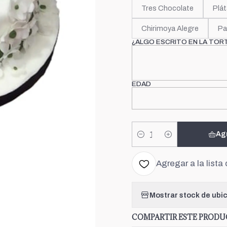
Tres Chocolate
Plát
Chirimoya Alegre
Pa
¿ALGO ESCRITO EN LA TOR
EDAD
Ag
Cantidad
Agregar a la lista 
Mostrar stock de ubi
COMPARTIR ESTE PROD