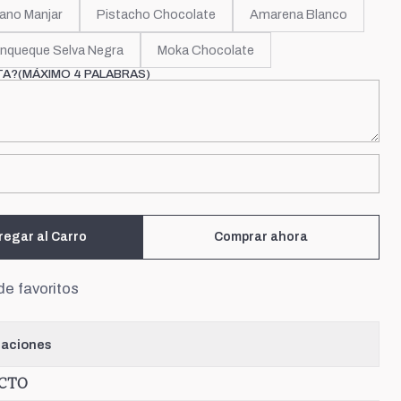
ano Manjar
Pistacho Chocolate
Amarena Blanco
nqueque Selva Negra
Moka Chocolate
TA?(MÁXIMO 4 PALABRAS)
regar al Carro
Comprar ahora
de favoritos
caciones
UCTO