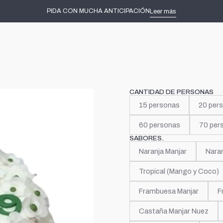
Inicio
Tortas decoradas
Ellas
Abuelita
PIDA CON MUCHA ANTICIPACIÓN
Leer más
|
Abuelita
CANTIDAD DE PERSONAS
15 personas
20 per
60 personas
70 per
SABORES.
Naranja Manjar
Nara
Tropical (Mango y Coco)
Frambuesa Manjar
F
Castaña Manjar Nuez