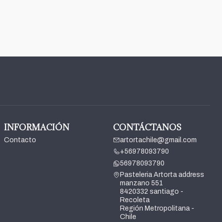
INFORMACIÓN
CONTÁCTANOS
Contacto
artortachile@gmail.com
+56978093790
56978093790
Pasteleria Artorta address
manzano 551
8420332 santiago -
Recoleta
Región Metropolitana -
Chile