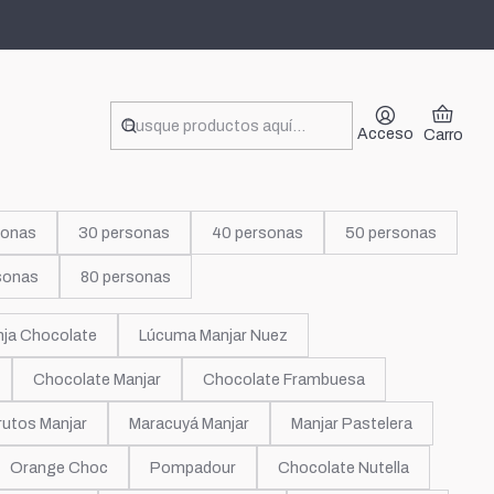
Acceso
Carro
sonas
30 personas
40 personas
50 personas
sonas
80 personas
nja Chocolate
Lúcuma Manjar Nuez
Chocolate Manjar
Chocolate Frambuesa
rutos Manjar
Maracuyá Manjar
Manjar Pastelera
Orange Choc
Pompadour
Chocolate Nutella