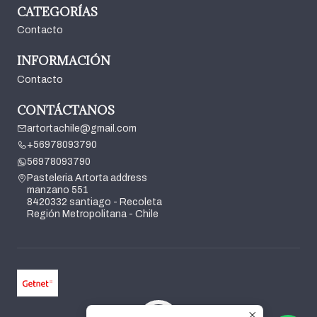
CATEGORÍAS
Contacto
INFORMACIÓN
Contacto
CONTÁCTANOS
artortachile@gmail.com
+56978093790
56978093790
Pasteleria Artorta address
manzano 551
8420332 santiago - Recoleta
Región Metropolitana - Chile