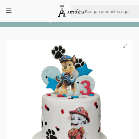
PIDA CON MUCHA ANTICIPACIÓN
Leer más
Inicio
Tortas Express
Paw Patrol Chase Marshall