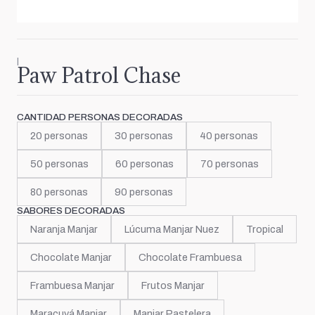
|
Paw Patrol Chase
CANTIDAD PERSONAS DECORADAS
20 personas
30 personas
40 personas
50 personas
60 personas
70 personas
80 personas
90 personas
SABORES DECORADAS
Naranja Manjar
Lúcuma Manjar Nuez
Tropical
Chocolate Manjar
Chocolate Frambuesa
Frambuesa Manjar
Frutos Manjar
Maracuyá Manjar
Manjar Pastelera