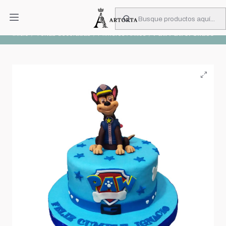
PIDA CON MUCHA ANTICIPACIÓN
Leer más
Inicio
Tortas decoradas
Primeros Añitos
Paw Patrol Chase