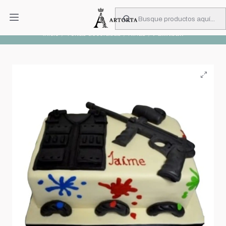
PIDA CON MUCHA ANTICIPACIÓN
Leer más
Inicio
Tortas decoradas
Niñas
Paintball