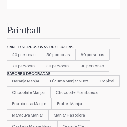
|
Paintball
CANTIDAD PERSONAS DECORADAS
40 personas
50 personas
60 personas
70 personas
80 personas
90 personas
SABORES DECORADAS
Naranja Manjar
Lúcuma Manjar Nuez
Tropical
Chocolate Manjar
Chocolate Frambuesa
Frambuesa Manjar
Frutos Manjar
Maracuyá Manjar
Manjar Pastelera
Castaña Manjar Nuez
Orange Choc