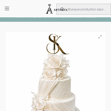
PIDA CON MUCHA ANTICIPACIÓN
Leer más
Inicio
Tortas de Novios de más de 3 pisos
Naima