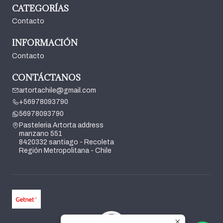
CATEGORÍAS
Contacto
INFORMACIÓN
Contacto
CONTÁCTANOS
artortachile@gmail.com
+56978093790
56978093790
Pasteleria Artorta address
manzano 551
8420332 santiago - Recoleta
Región Metropolitana - Chile