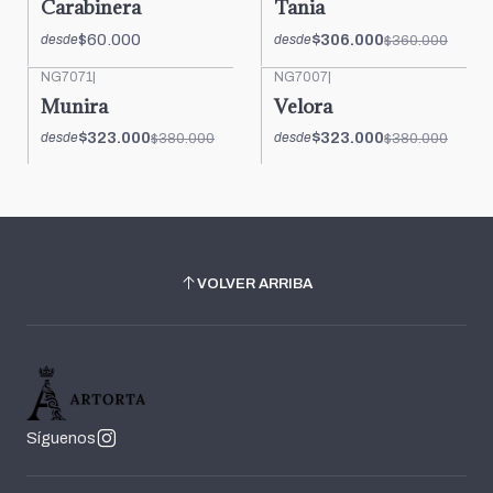
Carabinera
Tania
$60.000
$306.000
$360.000
desde
desde
NG7071
|
NG7007
|
-15%
OFF
-15%
OFF
Munira
Velora
$323.000
$323.000
$380.000
$380.000
desde
desde
VOLVER ARRIBA
Síguenos