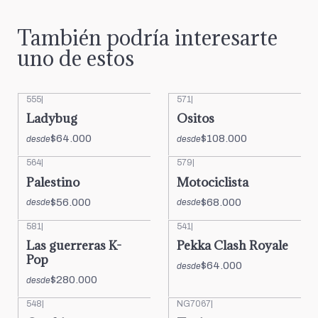
También podría interesarte
uno de estos
555
|
571
|
Ladybug
Ositos
$64.000
$108.000
desde
desde
564
|
579
|
Palestino
Motociclista
$56.000
$68.000
desde
desde
581
|
541
|
Las guerreras K-
Pekka Clash Royale
Pop
$64.000
desde
$280.000
desde
548
|
NG7067
|
-15%
OFF