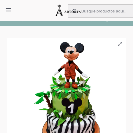
PIDA CON MUCHA ANTICIPACIÓN
Leer más
Inicio
Tortas decoradas
Primeros Añitos
Mickey Safari