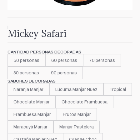
|
Mickey Safari
CANTIDAD PERSONAS DECORADAS
50 personas
60 personas
70 personas
80 personas
90 personas
SABORES DECORADAS
Naranja Manjar
Lúcuma Manjar Nuez
Tropical
Chocolate Manjar
Chocolate Frambuesa
Frambuesa Manjar
Frutos Manjar
Maracuyá Manjar
Manjar Pastelera
Castaña Manjar Nuez
Orange Choc