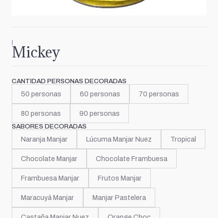
|
Mickey
CANTIDAD PERSONAS DECORADAS
50 personas
60 personas
70 personas
80 personas
90 personas
SABORES DECORADAS
Naranja Manjar
Lúcuma Manjar Nuez
Tropical
Chocolate Manjar
Chocolate Frambuesa
Frambuesa Manjar
Frutos Manjar
Maracuyá Manjar
Manjar Pastelera
Castaña Manjar Nuez
Orange Choc