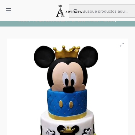
PIDA CON MUCHA ANTICIPACIÓN
Leer más
Inicio
Tortas decoradas
Primeros Añitos
Mickey