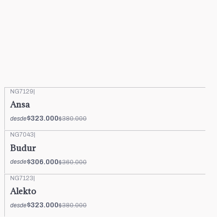
NG7129
|
-15%
OFF
Ansa
$323.000
$380.000
desde
NG7043
|
-15%
OFF
Budur
$306.000
$360.000
desde
NG7123
|
-15%
OFF
Alekto
$323.000
$380.000
desde