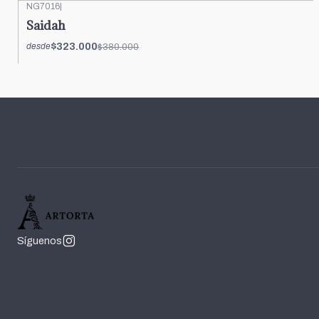
NG7016
|
-15%
OFF
Saidah
$323.000
$380.000
desde
Síguenos