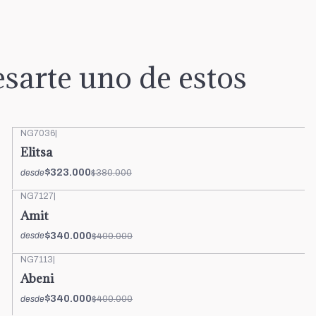
sarte uno de estos
NG7036
|
-15%
OFF
Elitsa
$323.000
$380.000
desde
NG7127
|
-15%
OFF
Amit
$340.000
$400.000
desde
NG7113
|
-15%
OFF
Abeni
$340.000
$400.000
desde