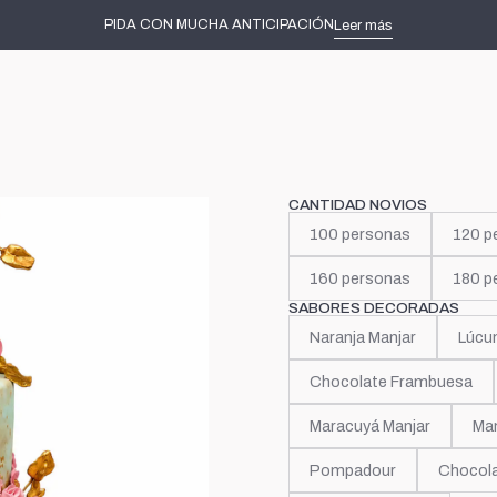
Inicio
Tortas de Novios de más de 3 pisos
Melesa
PIDA CON MUCHA ANTICIPACIÓN
Leer más
|
Melesa
CANTIDAD NOVIOS
100 personas
120 p
160 personas
180 p
SABORES DECORADAS
Naranja Manjar
Lúcu
Chocolate Frambuesa
Maracuyá Manjar
Man
Pompadour
Chocola