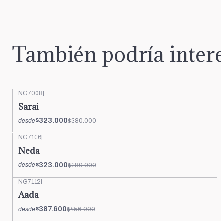
También podría intere
NG7008
|
-15%
OFF
Sarai
$323.000
$380.000
desde
NG7106
|
-15%
OFF
Neda
$323.000
$380.000
desde
NG7112
|
-15%
OFF
Aada
$387.600
$456.000
desde