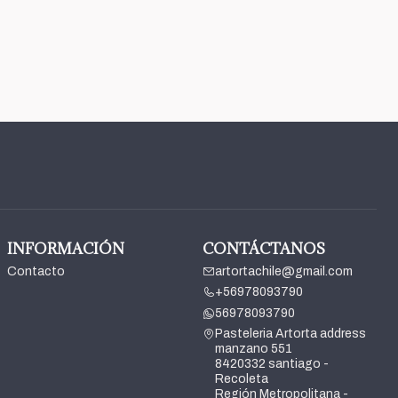
INFORMACIÓN
CONTÁCTANOS
Contacto
artortachile@gmail.com
+56978093790
56978093790
Pasteleria Artorta address
manzano 551
8420332 santiago -
Recoleta
Región Metropolitana -