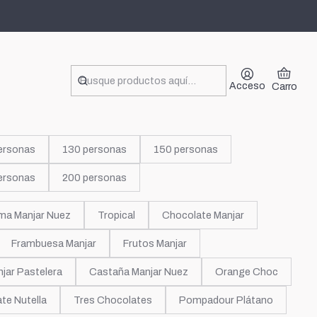
Acceso
Carro
ersonas
130 personas
150 personas
ersonas
200 personas
ma Manjar Nuez
Tropical
Chocolate Manjar
Frambuesa Manjar
Frutos Manjar
jar Pastelera
Castaña Manjar Nuez
Orange Choc
te Nutella
Tres Chocolates
Pompadour Plátano