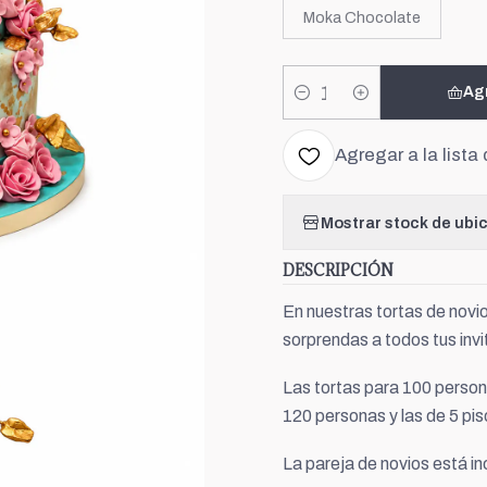
Moka Chocolate
Ag
Cantidad
Agregar a la lista 
Mostrar stock de ubi
DESCRIPCIÓN
En nuestras tortas de novio
sorprendas a todos tus inv
Las tortas para 100 persona
120 personas y las de 5 pis
La pareja de novios está in