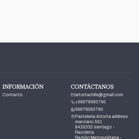
INFORMACIÓN
CONTÁCTANOS
Contacto
artortachile@gmail.com
+56978093790
56978093790
Pasteleria Artorta address
manzano 551
8420332 santiago -
Recoleta
Región Metropolitana -