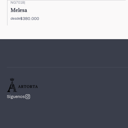
NG7018
|
Melesa
$380.000
desde
Síguenos