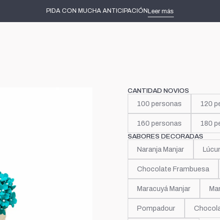
Inicio
Tortas de Novios de más de 3 pisos
Elitsa
PIDA CON MUCHA ANTICIPACIÓN
Leer más
|
Elitsa
CANTIDAD NOVIOS
100 personas
120 p
160 personas
180 p
SABORES DECORADAS
Naranja Manjar
Lúcu
Chocolate Frambuesa
Maracuyá Manjar
Man
Pompadour
Chocola