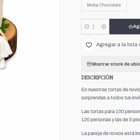
Moka Chocolate
Ag
Cantidad
Agregar a la lista 
Mostrar stock de ubi
DESCRIPCIÓN
En nuestras tortas de novio
sorprendas a todos tus inv
Las tortas para 100 persona
120 personas y las de 5 pis
La pareja de novios está in