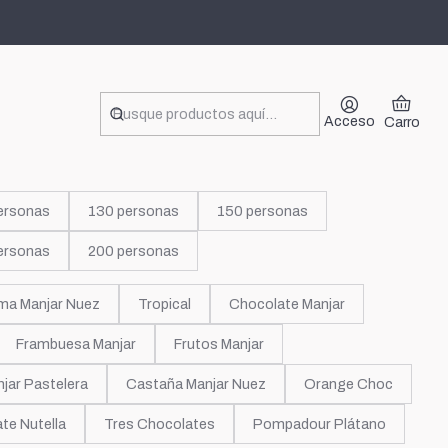
Acceso
Carro
ersonas
130 personas
150 personas
ersonas
200 personas
ma Manjar Nuez
Tropical
Chocolate Manjar
Frambuesa Manjar
Frutos Manjar
jar Pastelera
Castaña Manjar Nuez
Orange Choc
te Nutella
Tres Chocolates
Pompadour Plátano