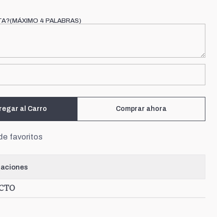
TA?(MÁXIMO 4 PALABRAS)
regar al Carro
Comprar ahora
de favoritos
caciones
UCTO