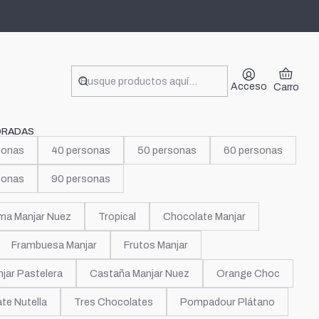
urioso
Acceso
Carro
ORADAS
sonas
40 personas
50 personas
60 personas
sonas
90 personas
ma Manjar Nuez
Tropical
Chocolate Manjar
Frambuesa Manjar
Frutos Manjar
jar Pastelera
Castaña Manjar Nuez
Orange Choc
te Nutella
Tres Chocolates
Pompadour Plátano