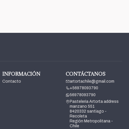
INFORMACIÓN
CONTÁCTANOS
Contacto
artortachile@gmail.com
+56978093790
56978093790
Pasteleria Artorta address
manzano 551
8420332 santiago -
Recoleta
Región Metropolitana -
Chile