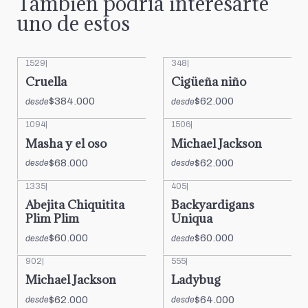
También podría interesarte
uno de estos
1529
|
348
|
Cruella
Cigüeña niño
$384.000
$62.000
desde
desde
1094
|
1506
|
Masha y el oso
Michael Jackson
$68.000
$62.000
desde
desde
1335
|
405
|
Abejita Chiquitita
Backyardigans
Plim Plim
Uniqua
$60.000
$60.000
desde
desde
902
|
555
|
Michael Jackson
Ladybug
$62.000
$64.000
desde
desde