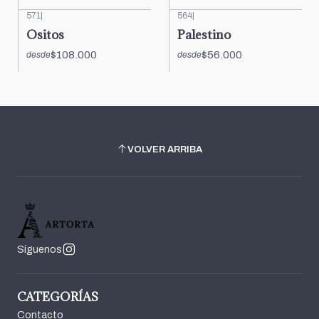
571
|
564
|
Ositos
Palestino
$108.000
$56.000
desde
desde
VOLVER ARRIBA
Síguenos
CATEGORÍAS
Contacto