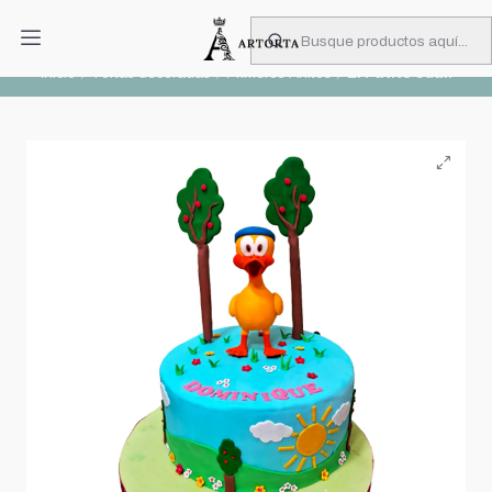
PIDA CON MUCHA ANTICIPACIÓN
Leer más
Inicio
Tortas decoradas
Primeros Añitos
El Patito Juan