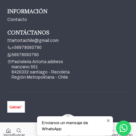
INFORMACIÓN
Contacto
CONTÁCTANOS
artortachile@gmail.com
+56978093790
56978093790
Pasteleria Artorta address
manzano 551
8420332 santiago - Recoleta
Región Metropolitana - Chile
Envíanos un mensaje de
2026 Pasteleria Artorta.
WhatsApp
0
Todos los derechos reservados.
Desarrollado por Jumpseller
.
$0
Inicio
Buscar
Acceso
Contacto