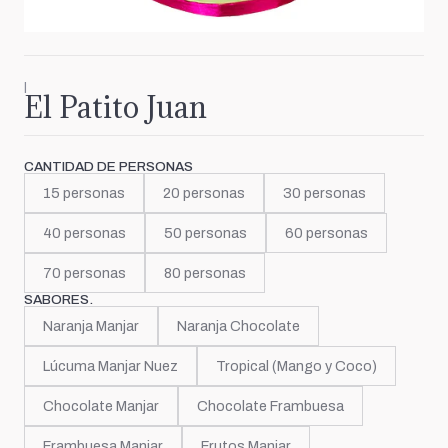
|
El Patito Juan
CANTIDAD DE PERSONAS
15 personas
20 personas
30 personas
40 personas
50 personas
60 personas
70 personas
80 personas
SABORES.
Naranja Manjar
Naranja Chocolate
Lúcuma Manjar Nuez
Tropical (Mango y Coco)
Chocolate Manjar
Chocolate Frambuesa
Frambuesa Manjar
Frutos Manjar