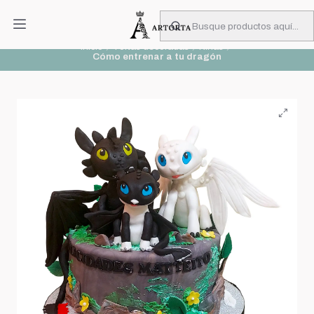
PIDA CON MUCHA ANTICIPACIÓN
Leer más
Inicio
Tortas decoradas
Niñas
Cómo entrenar a tu dragón