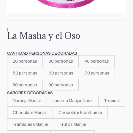
|
La Masha y el Oso
CANTIDAD PERSONAS DECORADAS
20 personas
30 personas
40 personas
50 personas
60 personas
70 personas
80 personas
90 personas
SABORES DECORADAS
Naranja Manjar
Lúcuma Manjar Nuez
Tropical
Chocolate Manjar
Chocolate Frambuesa
Frambuesa Manjar
Frutos Manjar