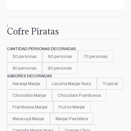
|
Cofre Piratas
CANTIDAD PERSONAS DECORADAS
50 personas
60 personas
70 personas
80 personas
90 personas
SABORES DECORADAS
Naranja Manjar
Lúcuma Manjar Nuez
Tropical
Chocolate Manjar
Chocolate Frambuesa
Frambuesa Manjar
Frutos Manjar
Maracuyá Manjar
Manjar Pastelera
Castaña Manjar Nuez
Orange Choc