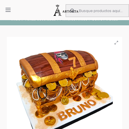
PIDA CON MUCHA ANTICIPACIÓN
Leer más
Inicio
Tortas decoradas
Primeros Añitos
Cofre Piratas