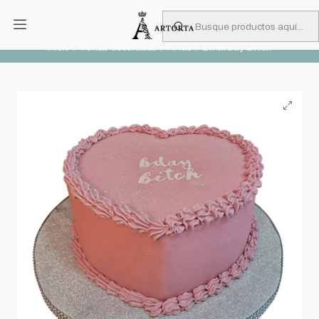
PIDA CON MUCHA ANTICIPACIÓN
Leer más
Inicio
Tortas decoradas
Niñas
Birthday Bitch