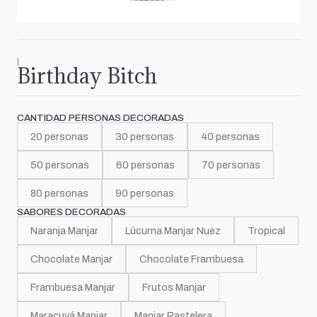
|
Birthday Bitch
CANTIDAD PERSONAS DECORADAS
20 personas
30 personas
40 personas
50 personas
60 personas
70 personas
80 personas
90 personas
SABORES DECORADAS
Naranja Manjar
Lúcuma Manjar Nuez
Tropical
Chocolate Manjar
Chocolate Frambuesa
Frambuesa Manjar
Frutos Manjar
Maracuyá Manjar
Manjar Pastelera