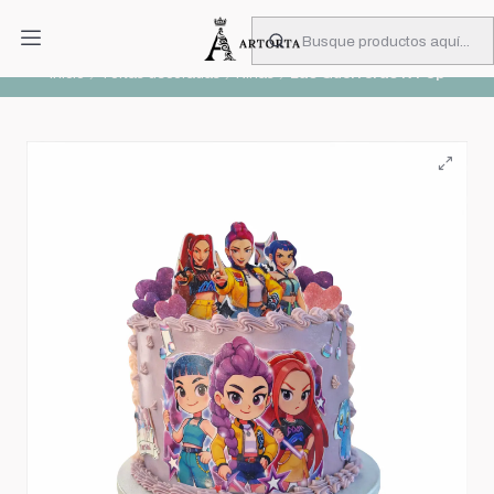
PIDA CON MUCHA ANTICIPACIÓN
Leer más
Inicio
Tortas decoradas
Niñas
Las Guerreras K-Pop