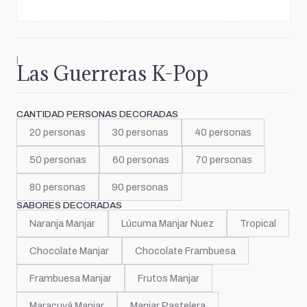
|
Las Guerreras K-Pop
CANTIDAD PERSONAS DECORADAS
20 personas
30 personas
40 personas
50 personas
60 personas
70 personas
80 personas
90 personas
SABORES DECORADAS
Naranja Manjar
Lúcuma Manjar Nuez
Tropical
Chocolate Manjar
Chocolate Frambuesa
Frambuesa Manjar
Frutos Manjar
Maracuyá Manjar
Manjar Pastelera