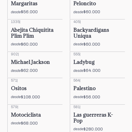
Margaritas
Peloncito
$56.000
$60.000
desde
desde
1335
|
405
|
Abejita Chiquitita
Backyardigans
Plim Plim
Uniqua
$60.000
$60.000
desde
desde
902
|
555
|
Michael Jackson
Ladybug
$62.000
$64.000
desde
desde
571
|
564
|
Ositos
Palestino
$108.000
$56.000
desde
desde
579
|
581
|
Motociclista
Las guerreras K-
Pop
$68.000
desde
$280.000
desde