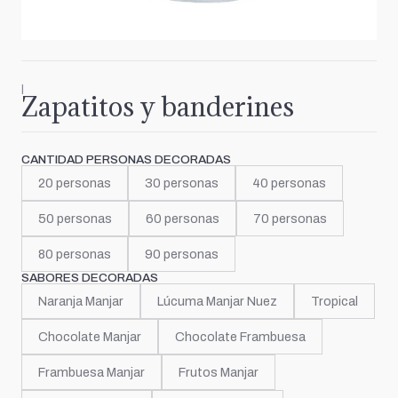
|
Zapatitos y banderines
CANTIDAD PERSONAS DECORADAS
20 personas
30 personas
40 personas
50 personas
60 personas
70 personas
80 personas
90 personas
SABORES DECORADAS
Naranja Manjar
Lúcuma Manjar Nuez
Tropical
Chocolate Manjar
Chocolate Frambuesa
Frambuesa Manjar
Frutos Manjar