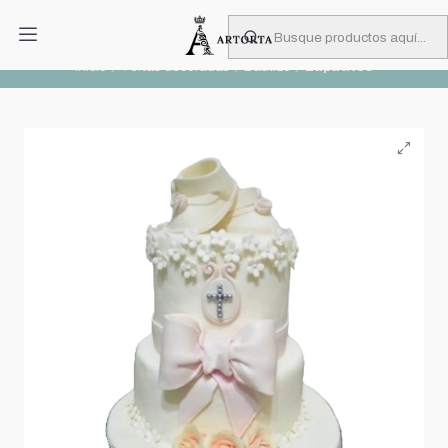
PIDA CON MUCHA ANTICIPACIÓN
Leer más
Inicio
Tortas decoradas
Bautizo
Zapatitos