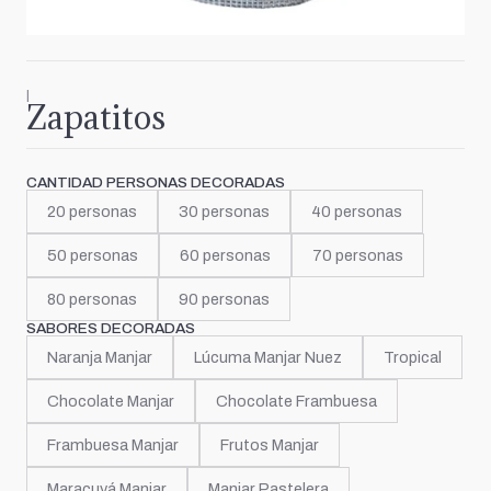
|
Zapatitos
CANTIDAD PERSONAS DECORADAS
20 personas
30 personas
40 personas
50 personas
60 personas
70 personas
80 personas
90 personas
SABORES DECORADAS
Naranja Manjar
Lúcuma Manjar Nuez
Tropical
Chocolate Manjar
Chocolate Frambuesa
Frambuesa Manjar
Frutos Manjar
Maracuyá Manjar
Manjar Pastelera