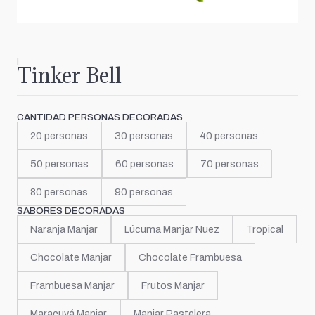
|
Tinker Bell
CANTIDAD PERSONAS DECORADAS
20 personas
30 personas
40 personas
50 personas
60 personas
70 personas
80 personas
90 personas
SABORES DECORADAS
Naranja Manjar
Lúcuma Manjar Nuez
Tropical
Chocolate Manjar
Chocolate Frambuesa
Frambuesa Manjar
Frutos Manjar
Maracuyá Manjar
Manjar Pastelera