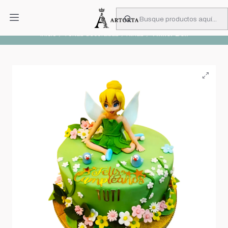
PIDA CON MUCHA ANTICIPACIÓN
Leer más
Inicio
Tortas decoradas
Niñas
Tinker Bell