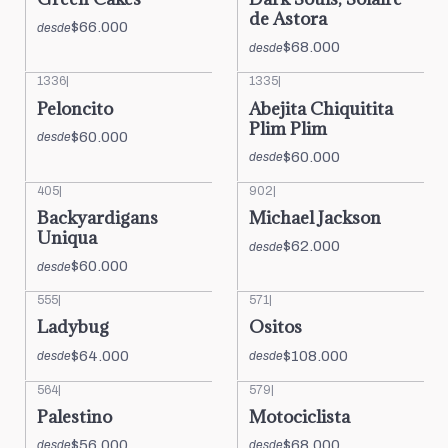
de Astora
$66.000
desde
$68.000
desde
1336
|
1335
|
Peloncito
Abejita Chiquitita
Plim Plim
$60.000
desde
$60.000
desde
405
|
902
|
Backyardigans
Michael Jackson
Uniqua
$62.000
desde
$60.000
desde
555
|
571
|
Ladybug
Ositos
$64.000
$108.000
desde
desde
564
|
579
|
Palestino
Motociclista
$56.000
$68.000
desde
desde