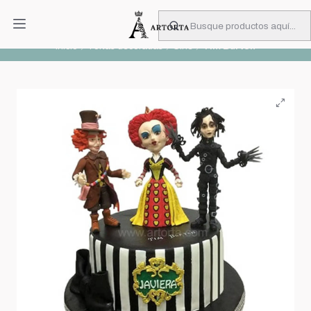
PIDA CON MUCHA ANTICIPACIÓN
Leer más
Inicio
Tortas decoradas
Cine
Tim Burton