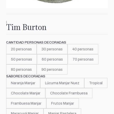
|
Tim Burton
CANTIDAD PERSONAS DECORADAS
20 personas
30 personas
40 personas
50 personas
60 personas
70 personas
80 personas
90 personas
SABORES DECORADAS
Naranja Manjar
Lúcuma Manjar Nuez
Tropical
Chocolate Manjar
Chocolate Frambuesa
Frambuesa Manjar
Frutos Manjar
Maracuyá Manjar
Manjar Pastelera