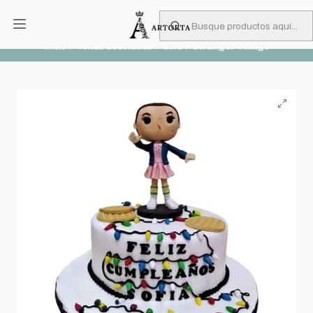
PIDA CON MUCHA ANTICIPACIÓN
Leer más
Inicio
Tortas decoradas
Cine
Stranger Things