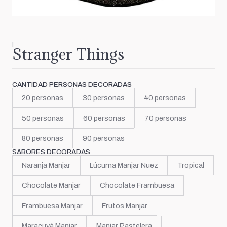
|
Stranger Things
CANTIDAD PERSONAS DECORADAS
20 personas
30 personas
40 personas
50 personas
60 personas
70 personas
80 personas
90 personas
SABORES DECORADAS
Naranja Manjar
Lúcuma Manjar Nuez
Tropical
Chocolate Manjar
Chocolate Frambuesa
Frambuesa Manjar
Frutos Manjar
Maracuyá Manjar
Manjar Pastelera