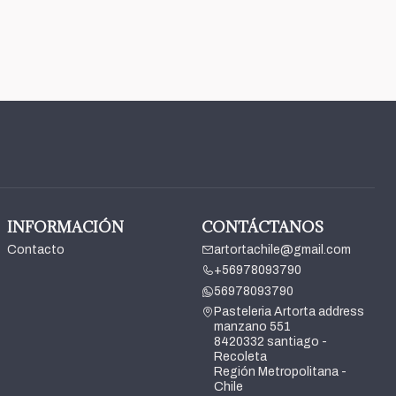
INFORMACIÓN
CONTÁCTANOS
Contacto
artortachile@gmail.com
+56978093790
56978093790
Pasteleria Artorta address
manzano 551
8420332 santiago -
Recoleta
Región Metropolitana -
Chile