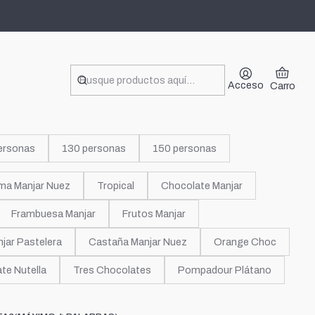
 de copa
Acceso
Carro
ersonas
130 personas
150 personas
ma Manjar Nuez
Tropical
Chocolate Manjar
Frambuesa Manjar
Frutos Manjar
jar Pastelera
Castaña Manjar Nuez
Orange Choc
te Nutella
Tres Chocolates
Pompadour Plátano