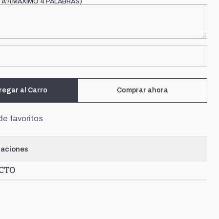
TA?(MÁXIMO 4 PALABRAS)
regar al Carro
Comprar ahora
de favoritos
caciones
UCTO