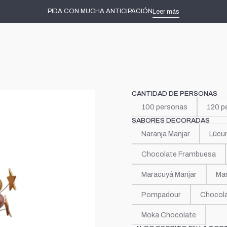
Inicio
Tortas decoradas
Ellas
Sombrero de copa
PIDA CON MUCHA ANTICIPACIÓN
Leer más
|
Sombrero
CANTIDAD DE PERSONAS
100 personas
120 p
SABORES DECORADAS
Naranja Manjar
Lúcu
Chocolate Frambuesa
Maracuyá Manjar
Man
Pompadour
Chocola
Moka Chocolate