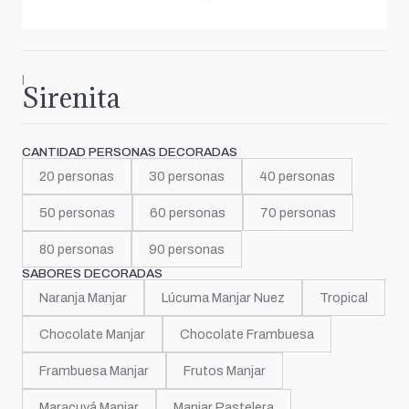
|
Sirenita
CANTIDAD PERSONAS DECORADAS
20 personas
30 personas
40 personas
50 personas
60 personas
70 personas
80 personas
90 personas
SABORES DECORADAS
Naranja Manjar
Lúcuma Manjar Nuez
Tropical
Chocolate Manjar
Chocolate Frambuesa
Frambuesa Manjar
Frutos Manjar
Maracuyá Manjar
Manjar Pastelera