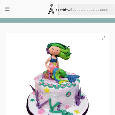
PIDA CON MUCHA ANTICIPACIÓN
Leer más
Inicio
Tortas decoradas
Niñas
Sirenita