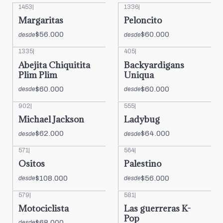
1453
|
1336
|
Margaritas
Peloncito
$56.000
$60.000
desde
desde
1335
|
405
|
Abejita Chiquitita
Backyardigans
Plim Plim
Uniqua
$60.000
$60.000
desde
desde
902
|
555
|
Michael Jackson
Ladybug
$62.000
$64.000
desde
desde
571
|
564
|
Ositos
Palestino
$108.000
$56.000
desde
desde
579
|
581
|
Motociclista
Las guerreras K-
Pop
$68.000
desde