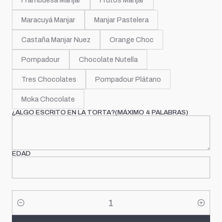
Frambuesa Manjar
Frutos Manjar
Maracuyá Manjar
Manjar Pastelera
Castaña Manjar Nuez
Orange Choc
Pompadour
Chocolate Nutella
Tres Chocolates
Pompadour Plátano
Moka Chocolate
¿ALGO ESCRITO EN LA TORTA?(MÁXIMO 4 PALABRAS)
EDAD
Cantidad