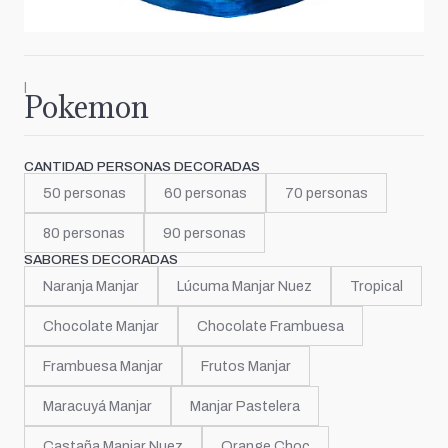
|
Pokemon
CANTIDAD PERSONAS DECORADAS
50 personas
60 personas
70 personas
80 personas
90 personas
SABORES DECORADAS
Naranja Manjar
Lúcuma Manjar Nuez
Tropical
Chocolate Manjar
Chocolate Frambuesa
Frambuesa Manjar
Frutos Manjar
Maracuyá Manjar
Manjar Pastelera
Castaña Manjar Nuez
Orange Choc