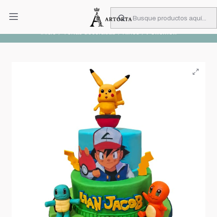
PIDA CON MUCHA ANTICIPACIÓN
Leer más
Inicio
Tortas decoradas
Niños
Pokemon