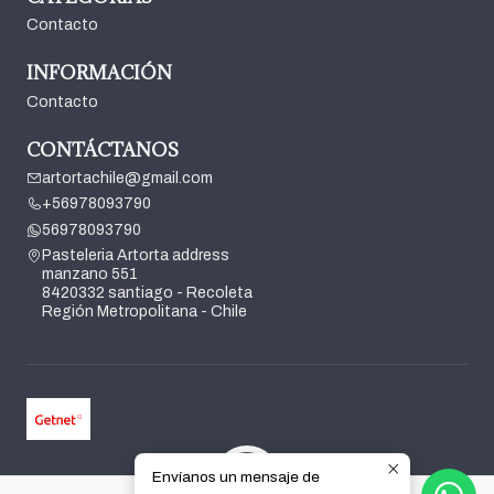
Contacto
INFORMACIÓN
Contacto
CONTÁCTANOS
artortachile@gmail.com
+56978093790
56978093790
Pasteleria Artorta address
manzano 551
8420332 santiago - Recoleta
Región Metropolitana - Chile
Envíanos un mensaje de
2026 Pasteleria Artorta.