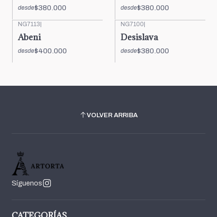
$380.000
$380.000
desde
desde
NG7113
|
NG7100
|
Abeni
Desislava
$400.000
$380.000
desde
desde
VOLVER ARRIBA
Síguenos
CATEGORÍAS