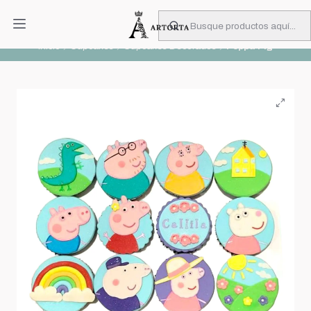
PIDA CON MUCHA ANTICIPACIÓN
Leer más
Inicio
Cupcakes
Cupcakes Decorados
Peppa Pig