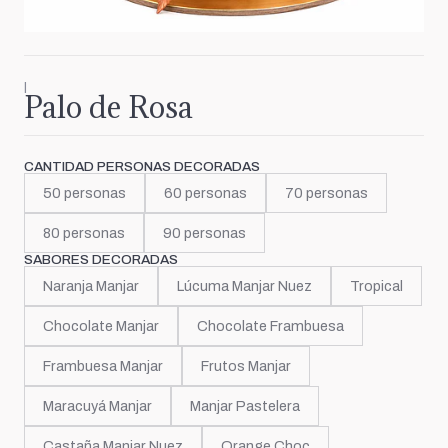
|
Palo de Rosa
CANTIDAD PERSONAS DECORADAS
50 personas
60 personas
70 personas
80 personas
90 personas
SABORES DECORADAS
Naranja Manjar
Lúcuma Manjar Nuez
Tropical
Chocolate Manjar
Chocolate Frambuesa
Frambuesa Manjar
Frutos Manjar
Maracuyá Manjar
Manjar Pastelera
Castaña Manjar Nuez
Orange Choc