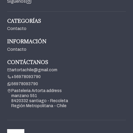
Síguenos
CATEGORÍAS
Contacto
INFORMACIÓN
Contacto
CONTÁCTANOS
artortachile@gmail.com
+56978093790
56978093790
Pasteleria Artorta address
manzano 551
8420332 santiago - Recoleta
Región Metropolitana - Chile