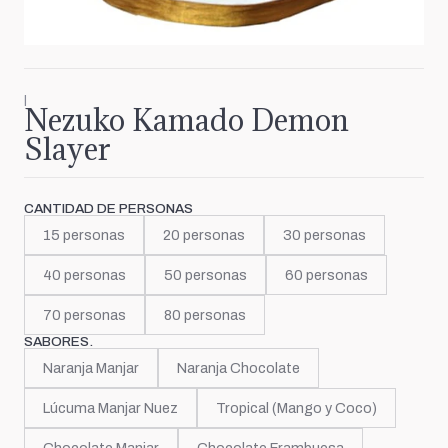
|
Nezuko Kamado Demon
Slayer
CANTIDAD DE PERSONAS
15 personas
20 personas
30 personas
40 personas
50 personas
60 personas
70 personas
80 personas
SABORES.
Naranja Manjar
Naranja Chocolate
Lúcuma Manjar Nuez
Tropical (Mango y Coco)