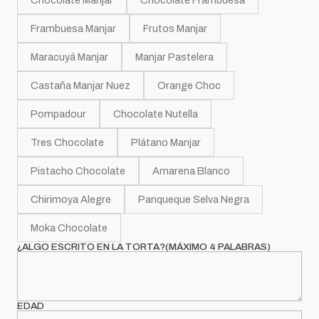
Chocolate Manjar
Chocolate Frambuesa
Frambuesa Manjar
Frutos Manjar
Maracuyá Manjar
Manjar Pastelera
Castaña Manjar Nuez
Orange Choc
Pompadour
Chocolate Nutella
Tres Chocolate
Plátano Manjar
Pistacho Chocolate
Amarena Blanco
Chirimoya Alegre
Panqueque Selva Negra
Moka Chocolate
¿ALGO ESCRITO EN LA TORTA?(MÁXIMO 4 PALABRAS)
EDAD