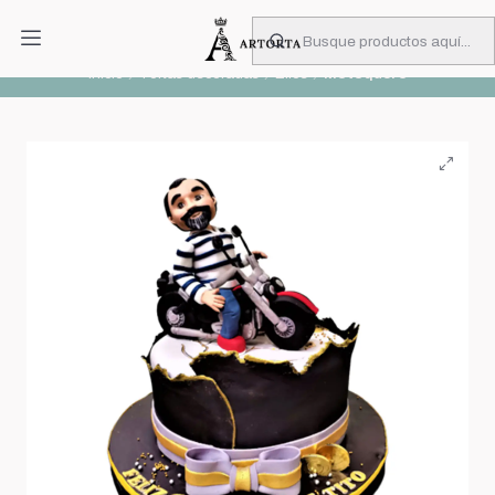
PIDA CON MUCHA ANTICIPACIÓN
Leer más
Inicio
Tortas decoradas
Ellos
Motoquero