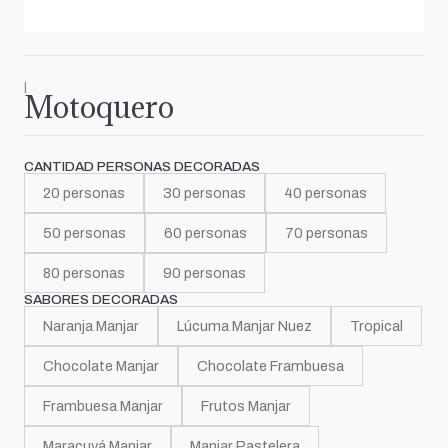
|
Motoquero
CANTIDAD PERSONAS DECORADAS
20 personas
30 personas
40 personas
50 personas
60 personas
70 personas
80 personas
90 personas
SABORES DECORADAS
Naranja Manjar
Lúcuma Manjar Nuez
Tropical
Chocolate Manjar
Chocolate Frambuesa
Frambuesa Manjar
Frutos Manjar
Maracuyá Manjar
Manjar Pastelera