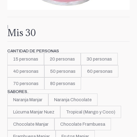
|
Mis 30
CANTIDAD DE PERSONAS
15 personas
20 personas
30 personas
40 personas
50 personas
60 personas
70 personas
80 personas
SABORES.
Naranja Manjar
Naranja Chocolate
Lúcuma Manjar Nuez
Tropical (Mango y Coco)
Chocolate Manjar
Chocolate Frambuesa
Frambuesa Manjar
Frutos Manjar