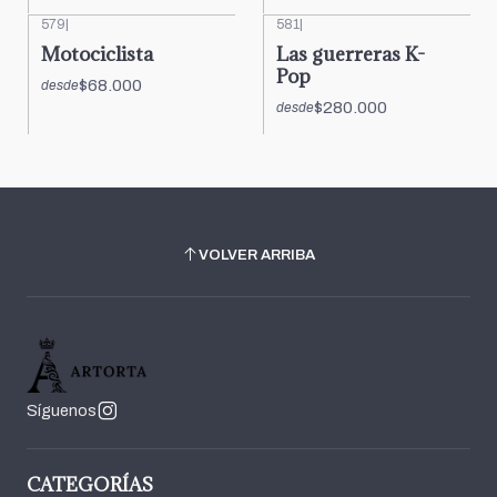
579
|
581
|
Motociclista
Las guerreras K-
Pop
$68.000
desde
$280.000
desde
VOLVER ARRIBA
Síguenos
CATEGORÍAS