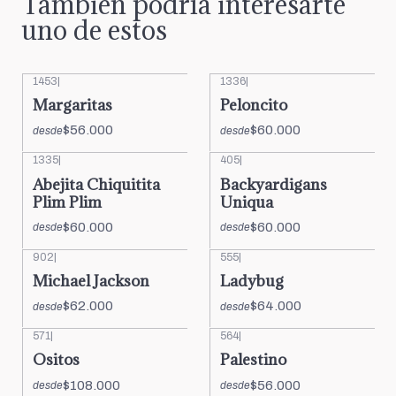
También podría interesarte
uno de estos
1453
|
1336
|
Margaritas
Peloncito
$56.000
$60.000
desde
desde
1335
|
405
|
Abejita Chiquitita
Backyardigans
Plim Plim
Uniqua
$60.000
$60.000
desde
desde
902
|
555
|
Michael Jackson
Ladybug
$62.000
$64.000
desde
desde
571
|
564
|
Ositos
Palestino
$108.000
$56.000
desde
desde