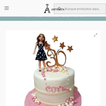
PIDA CON MUCHA ANTICIPACIÓN
Leer más
Inicio
Tortas decoradas
Ellas
Mis 30