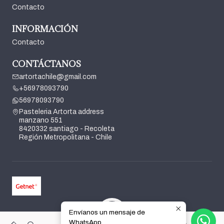
Contacto
INFORMACIÓN
Contacto
CONTÁCTANOS
artortachile@gmail.com
+56978093790
56978093790
Pasteleria Artorta address
manzano 551
8420332 santiago - Recoleta
Región Metropolitana - Chile
Envíanos un mensaje de
2026 Pasteleria Artorta.
WhatsApp
0