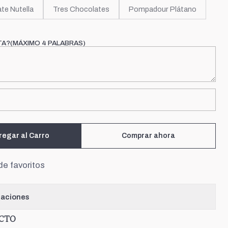
te Nutella
Tres Chocolates
Pompadour Plátano
TA?(MÁXIMO 4 PALABRAS)
regar al Carro
Comprar ahora
de favoritos
caciones
UCTO