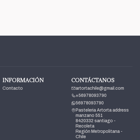
INFORMACIÓN
CONTÁCTANOS
Contacto
artortachile@gmail.com
+56978093790
56978093790
Pasteleria Artorta address
manzano 551
8420332 santiago -
Recoleta
Región Metropolitana -
Chile