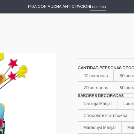
io
Tortas decoradas
Primeros Añitos
Mini Beat Power Rockers Ca
PIDA CON MUCHA ANTICIPACIÓN
Leer más
|
Mini Bea
Carlos
CANTIDAD PERSONAS DEC
20 personas
30 per
70 personas
80 per
SABORES DECORADAS
Naranja Manjar
Lúcu
Chocolate Frambuesa
Maracuyá Manjar
Man