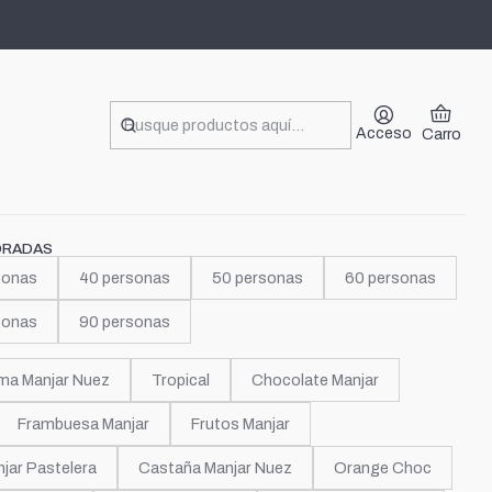
rlos
t Power Rockers
Acceso
Carro
ORADAS
sonas
40 personas
50 personas
60 personas
sonas
90 personas
ma Manjar Nuez
Tropical
Chocolate Manjar
Frambuesa Manjar
Frutos Manjar
jar Pastelera
Castaña Manjar Nuez
Orange Choc