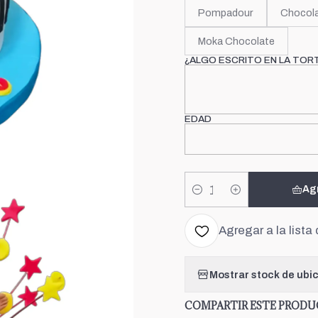
Pompadour
Chocola
Moka Chocolate
¿ALGO ESCRITO EN LA TOR
EDAD
Ag
Cantidad
Agregar a la lista 
Mostrar stock de ubi
COMPARTIR ESTE PROD