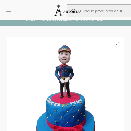
PIDA CON MUCHA ANTICIPACIÓN
Leer más
Inicio
Tortas decoradas
Oficios
Militar