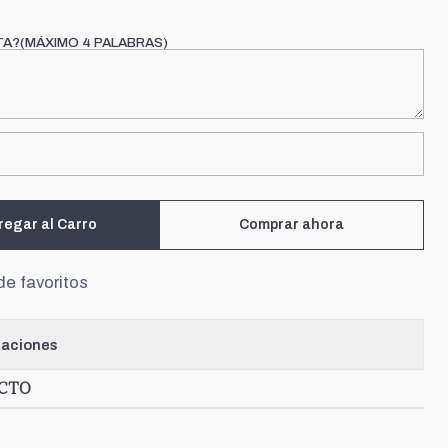
TA?(MÁXIMO 4 PALABRAS)
regar al Carro
Comprar ahora
de favoritos
caciones
UCTO