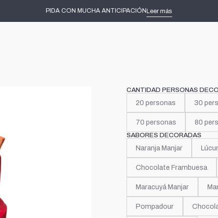
Inicio
Tortas decoradas
Niñas
McDonalds
PIDA CON MUCHA ANTICIPACIÓN
Leer más
|
McDonal
CANTIDAD PERSONAS DEC
20 personas
30 per
70 personas
80 per
SABORES DECORADAS
Naranja Manjar
Lúcu
Chocolate Frambuesa
Maracuyá Manjar
Man
Pompadour
Chocola