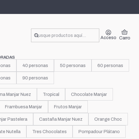
ds
Acceso
Carro
ORADAS
sonas
40 personas
50 personas
60 personas
sonas
90 personas
ma Manjar Nuez
Tropical
Chocolate Manjar
Frambuesa Manjar
Frutos Manjar
jar Pastelera
Castaña Manjar Nuez
Orange Choc
te Nutella
Tres Chocolates
Pompadour Plátano