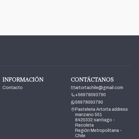
INFORMACIÓN
CONTÁCTANOS
Contacto
artortachile@gmail.com
+56978093790
56978093790
Pasteleria Artorta address
manzano 551
8420332 santiago -
Recoleta
Región Metropolitana -
Chile