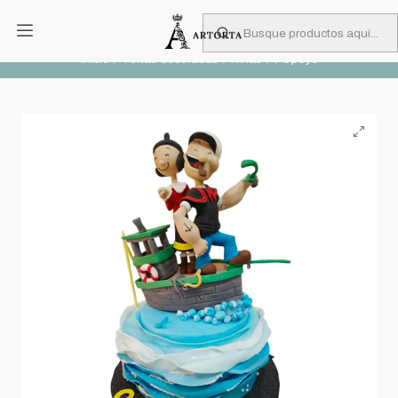
PIDA CON MUCHA ANTICIPACIÓN
Leer más
Inicio
Tortas decoradas
Niñas
Popeye