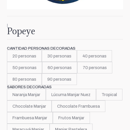
|
Popeye
CANTIDAD PERSONAS DECORADAS
20 personas
30 personas
40 personas
50 personas
60 personas
70 personas
80 personas
90 personas
SABORES DECORADAS
Naranja Manjar
Lúcuma Manjar Nuez
Tropical
Chocolate Manjar
Chocolate Frambuesa
Frambuesa Manjar
Frutos Manjar
Maracuyá Manjar
Manjar Pastelera