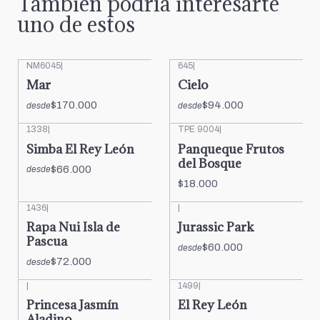
También podría interesarte
uno de estos
NM6045
|
645
|
Mar
Cielo
$170.000
$94.000
desde
desde
1338
|
TPE 9004
|
Simba El Rey León
Panqueque Frutos
del Bosque
$66.000
desde
$18.000
1436
|
|
Rapa Nui Isla de
Jurassic Park
Pascua
$60.000
desde
$72.000
desde
|
1499
|
Princesa Jasmín
El Rey León
Aladino