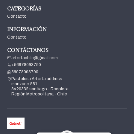
CATEGORÍAS
Contacto
INFORMACIÓN
Contacto
CONTÁCTANOS
artortachile@gmail.com
+56978093790
56978093790
Pasteleria Artorta address
manzano 551
8420332 santiago - Recoleta
Región Metropolitana - Chile