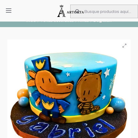
PIDA CON MUCHA ANTICIPACIÓN
Leer más
Inicio
Tortas decoradas
Niñas
Dog Man