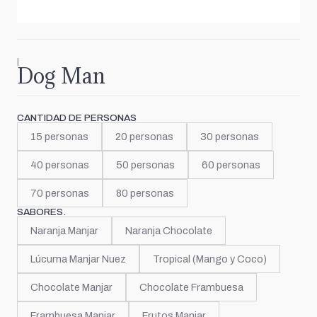
|
Dog Man
CANTIDAD DE PERSONAS
15 personas
20 personas
30 personas
40 personas
50 personas
60 personas
70 personas
80 personas
SABORES.
Naranja Manjar
Naranja Chocolate
Lúcuma Manjar Nuez
Tropical (Mango y Coco)
Chocolate Manjar
Chocolate Frambuesa
Frambuesa Manjar
Frutos Manjar