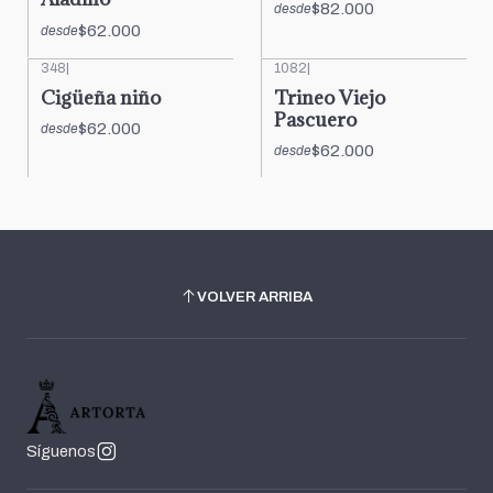
$82.000
desde
$62.000
desde
348
|
1082
|
Cigüeña niño
Trineo Viejo
Pascuero
$62.000
desde
$62.000
desde
VOLVER ARRIBA
Síguenos