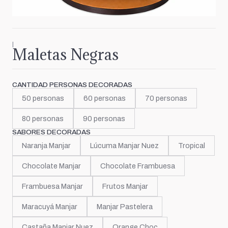
|
Maletas Negras
CANTIDAD PERSONAS DECORADAS
50 personas
60 personas
70 personas
80 personas
90 personas
SABORES DECORADAS
Naranja Manjar
Lúcuma Manjar Nuez
Tropical
Chocolate Manjar
Chocolate Frambuesa
Frambuesa Manjar
Frutos Manjar
Maracuyá Manjar
Manjar Pastelera
Castaña Manjar Nuez
Orange Choc