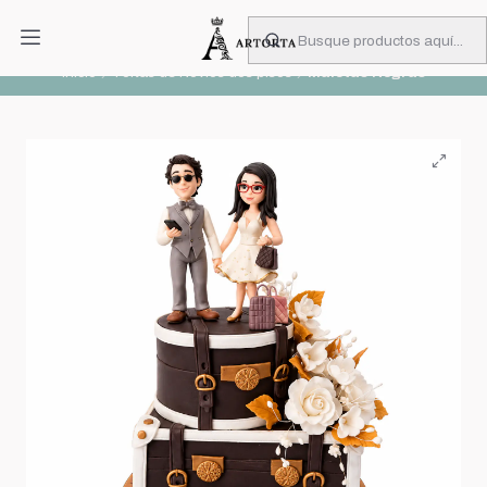
PIDA CON MUCHA ANTICIPACIÓN
Leer más
Inicio
Tortas de Novios dos pisos
Maletas Negras