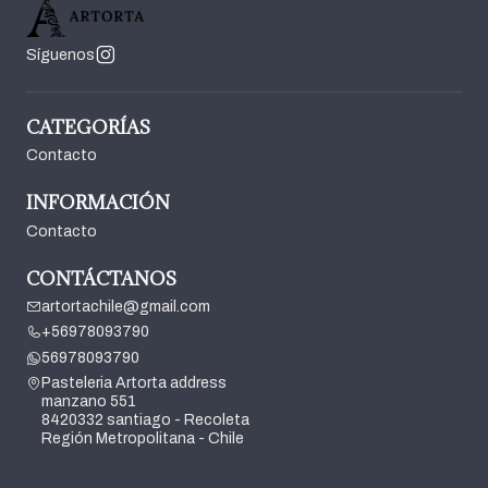
Síguenos
CATEGORÍAS
Contacto
INFORMACIÓN
Contacto
CONTÁCTANOS
artortachile@gmail.com
+56978093790
56978093790
Pasteleria Artorta address
manzano 551
8420332 santiago - Recoleta
Región Metropolitana - Chile