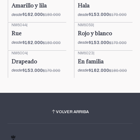
-10%
OFF
-10%
OFF
Amarillo y lila
Hala
$162.000
$153.000
$180.000
$170.000
desde
desde
NM6044
|
NM6059
|
-10%
OFF
-10%
OFF
Rue
Rojo y blanco
$162.000
$153.000
$180.000
$170.000
desde
desde
NM6004
|
NM6023
|
-10%
OFF
-10%
OFF
Drapeado
En familia
$153.000
$162.000
$170.000
$180.000
desde
desde
VOLVER ARRIBA