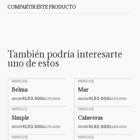
COMPARTIR ESTE PRODUCTO
También podría interesarte
uno de estos
NM6046
|
NM6045
|
-10%
OFF
-10%
OFF
Belma
Mar
$153.000
$153.000
$170.000
$170.000
desde
desde
NM6011
|
NM6049
|
-10%
OFF
-10%
OFF
Simple
Calaveras
$153.000
$162.000
$170.000
$180.000
desde
desde
NM6026
|
NM6063
|