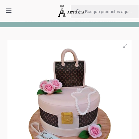
PIDA CON MUCHA ANTICIPACIÓN
Leer más
Inicio
Tortas decoradas
Ellas
Louis Vuitton