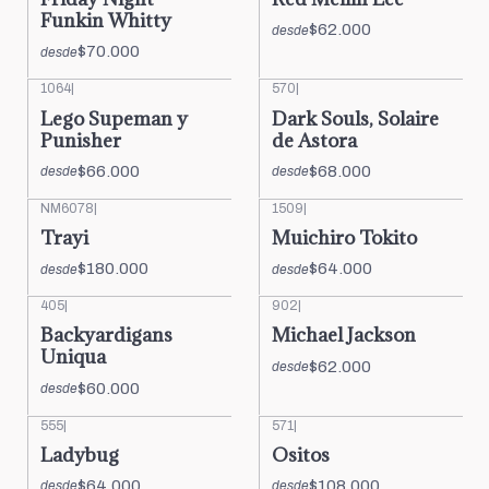
Funkin Whitty
$62.000
desde
$70.000
desde
1064
|
570
|
Lego Supeman y
Dark Souls, Solaire
Punisher
de Astora
$66.000
$68.000
desde
desde
NM6078
|
1509
|
Trayi
Muichiro Tokito
$180.000
$64.000
desde
desde
405
|
902
|
Backyardigans
Michael Jackson
Uniqua
$62.000
desde
$60.000
desde
555
|
571
|
Ladybug
Ositos
$64.000
$108.000
desde
desde