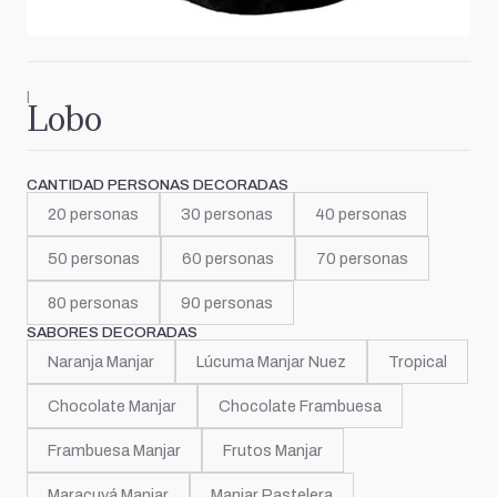
|
Lobo
CANTIDAD PERSONAS DECORADAS
20 personas
30 personas
40 personas
50 personas
60 personas
70 personas
80 personas
90 personas
SABORES DECORADAS
Naranja Manjar
Lúcuma Manjar Nuez
Tropical
Chocolate Manjar
Chocolate Frambuesa
Frambuesa Manjar
Frutos Manjar
Maracuyá Manjar
Manjar Pastelera