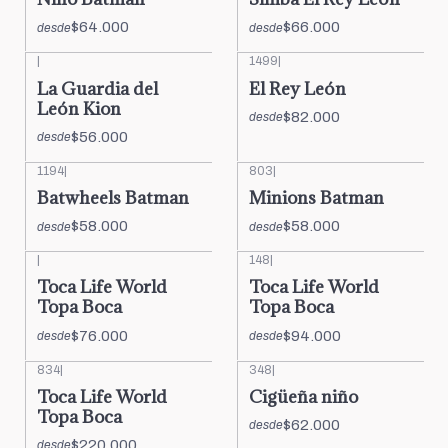
$64.000
$66.000
desde
desde
|
1499
|
La Guardia del
El Rey León
León Kion
$82.000
desde
$56.000
desde
1194
|
803
|
Batwheels Batman
Minions Batman
$58.000
$58.000
desde
desde
|
148
|
Toca Life World
Toca Life World
Topa Boca
Topa Boca
$76.000
$94.000
desde
desde
834
|
348
|
Toca Life World
Cigüeña niño
Topa Boca
$62.000
desde
$220.000
desde