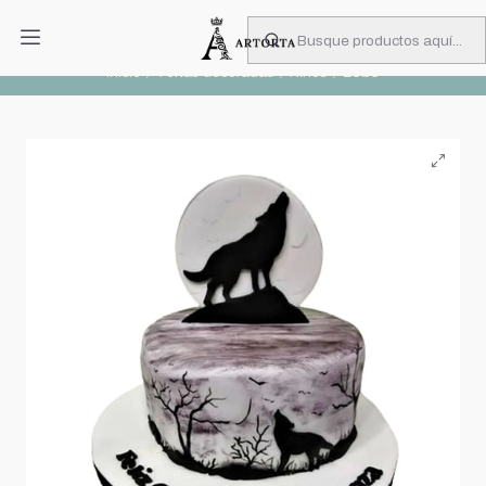
PIDA CON MUCHA ANTICIPACIÓN
Leer más
Inicio
Tortas decoradas
Niños
Lobo