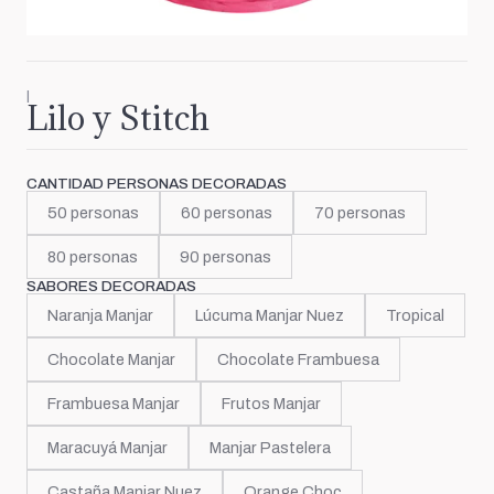
|
Lilo y Stitch
CANTIDAD PERSONAS DECORADAS
50 personas
60 personas
70 personas
80 personas
90 personas
SABORES DECORADAS
Naranja Manjar
Lúcuma Manjar Nuez
Tropical
Chocolate Manjar
Chocolate Frambuesa
Frambuesa Manjar
Frutos Manjar
Maracuyá Manjar
Manjar Pastelera
Castaña Manjar Nuez
Orange Choc