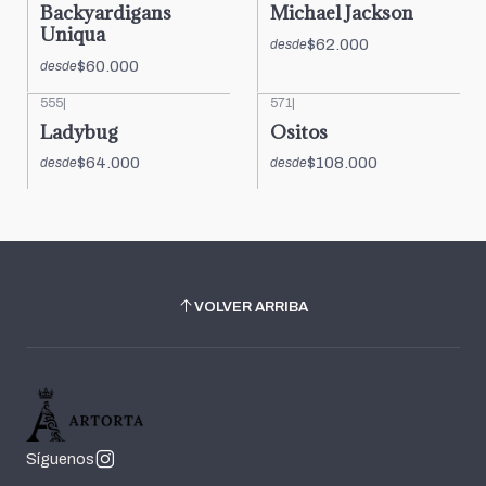
Backyardigans
Michael Jackson
Uniqua
$62.000
desde
$60.000
desde
555
|
571
|
Ladybug
Ositos
$64.000
$108.000
desde
desde
VOLVER ARRIBA
Síguenos