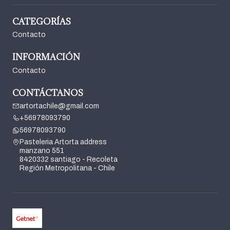
CATEGORÍAS
Contacto
INFORMACIÓN
Contacto
CONTÁCTANOS
artortachile@gmail.com
+56978093790
56978093790
Pasteleria Artorta address
manzano 551
8420332 santiago - Recoleta
Región Metropolitana - Chile