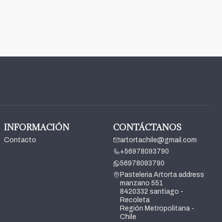
INFORMACIÓN
CONTÁCTANOS
Contacto
artortachile@gmail.com
+56978093790
56978093790
Pasteleria Artorta address
manzano 551
8420332 santiago -
Recoleta
Región Metropolitana -
Chile