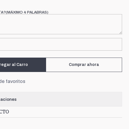
TA?(MÁXIMO 4 PALABRAS)
regar al Carro
Comprar ahora
de favoritos
caciones
UCTO