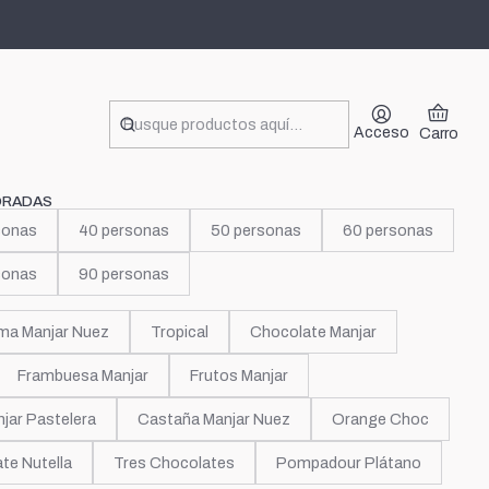
ola
Acceso
Carro
ORADAS
sonas
40 personas
50 personas
60 personas
sonas
90 personas
ma Manjar Nuez
Tropical
Chocolate Manjar
Frambuesa Manjar
Frutos Manjar
jar Pastelera
Castaña Manjar Nuez
Orange Choc
te Nutella
Tres Chocolates
Pompadour Plátano